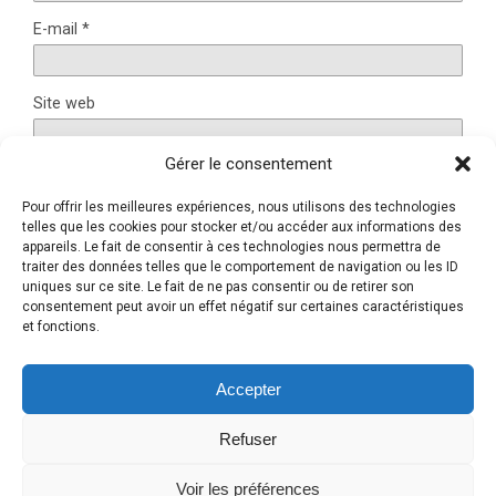
E-mail
*
Site web
Gérer le consentement
Pour offrir les meilleures expériences, nous utilisons des technologies
Ce site utilise Akismet pour réduire les indésirables.
En
telles que les cookies pour stocker et/ou accéder aux informations des
savoir plus sur la façon dont les données de vos
appareils. Le fait de consentir à ces technologies nous permettra de
traiter des données telles que le comportement de navigation ou les ID
commentaires sont traitées
.
uniques sur ce site. Le fait de ne pas consentir ou de retirer son
consentement peut avoir un effet négatif sur certaines caractéristiques
et fonctions.
Retour au début
Accepter
Refuser
Mobile
Bureau
Voir les préférences