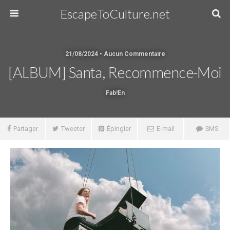
EscapeToCulture.net
21/08/2024 • Aucun Commentaire
[ALBUM] Santa, Recommence-Moi
Fab!en
Partager
Tweeter
Épingler
E-mail
SMS