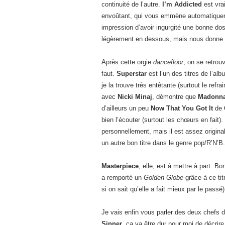
continuité de l’autre.
I’m Addicted
est vrai
envoûtant, qui vous emmène automatiquem
impression d’avoir ingurgité une bonne dos
légèrement en dessous, mais nous donne e
Après cette orgie
dancefloor
, on se retro
faut.
Superstar
est l’un des titres de l’al
je la trouve très entêtante (surtout le refr
avec
Nicki Minaj
, démontre que
Madonn
d’ailleurs un peu
Now That You Got It
de
bien l’écouter (surtout les chœurs en fait).
personnellement, mais il est assez original 
un autre bon titre dans le genre pop/R’N’B.
Masterpiece
, elle, est à mettre à part. B
a remporté un
Golden Globe
grâce à ce titr
si on sait qu’elle a fait mieux par le passé)
Je vais enfin vous parler des deux chefs 
Sinner
, ça va être dur pour moi de décrire 