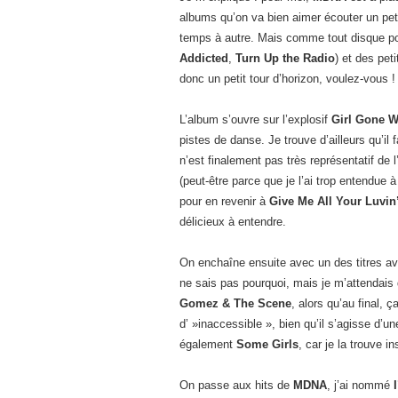
albums qu’on va bien aimer écouter un peti
temps à autre. Mais comme tout disque pop
Addicted
,
Turn Up the Radio
) et des pet
donc un petit tour d’horizon, voulez-vous !
L’album s’ouvre sur l’explosif
Girl Gone W
pistes de danse. Je trouve d’ailleurs qu’il 
n’est finalement pas très représentatif de
(peut-être parce que je l’ai trop entendue à
pour en revenir à
Give Me All Your Luvin
délicieux à entendre.
On enchaîne ensuite avec un des titres av
ne sais pas pourquoi, mais je m’attendais
Gomez & The Scene
, alors qu’au final, ç
d’ »inaccessible », bien qu’il s’agisse d’
également
Some Girls
, car je la trouve i
On passe aux hits de
MDNA
, j’ai nommé