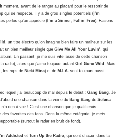
t moment, avant de le ranger au placard pour le ressortir de
 qui se respecte, il y a de gros singles potentiels
(I’m
ites perles qu’on apprécie (
I’m a Sinner
,
Fallin’ Free
). Faisons
ild
, un titre électro qu’on imagine bien faire un malheur sur les
fait un bien meilleur single que
Give Me All Your Luvin’
, qui
 l’album. En passant, je me suis vite lassé de cette chanson
 la radio), alors que j’aime toujours autant
Girl Gone Wild
. Mais
’
, les raps de
Nicki Minaj
et de
M.I.A.
sont toujours aussi
ec lequel j’ai beaucoup de mal depuis le début :
Gang Bang
. Je
 d’abord une chanson dans la veine du
Bang Bang
de
Selena
a n’a rien à voir ! C’est une chanson que je qualifierais
une des favorites des fans. Dans la même catégorie, je mets
nsupportable (surtout le radar en bruit de fond).
I’m Addicted
et
Turn Up the Radio
, qui sont chacun dans la