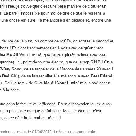
in’ Free
, je trouve que c’est une belle manière de clôturer un
. Là pareil, impossible pour moi de dire ce que je ressens à
une chose est sûre : la mélancolie s’en dégage et, encore une
on deluxe de l’album, on compte deux CD), on écoute le second et
s bons ! Et n’ont franchement rien à voir avec ce qu’on vient
ive Me All Your Luvin’
, que j’aurais plutôt incluse avec ces
proche). Ici, point de touche électro, que de la pop/R’N’B ! On a
B-Day Song
, de se rappeler de la Madone des années 90 avec
I
 à
Bad Girl
), de se laisser aller à la mélancolie avec
Best Friend
,
er
. Seul le remix de
Give Me All Your Luvin’
m’a laissé assez
re à la base.
onc dans la facilité et l’efficacité. Point d’innovation ici, ce qu’on
 sa principale marque de fabrique. Mais l’essentiel, c’est
, de ce côté-là, le pari est réussi !
madonna
,
mdna
le
01/04/2012
.
Laisser un commentaire