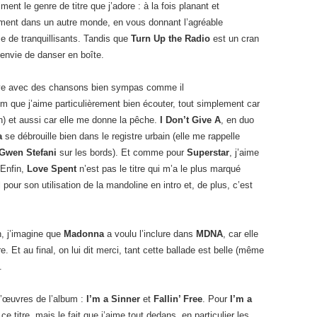
ment le genre de titre que j’adore : à la fois planant et
ent dans un autre monde, en vous donnant l’agréable
e de tranquillisants. Tandis que
Turn Up the Radio
est un cran
nvie de danser en boîte.
uve avec des chansons bien sympas comme il
bum que j’aime particulièrement bien écouter, tout simplement car
ain) et aussi car elle me donne la pêche.
I Don’t Give A
, en duo
a
se débrouille bien dans le registre urbain (elle me rappelle
Gwen Stefani
sur les bords). Et comme pour
Superstar
, j’aime
 Enfin,
Love Spent
n’est pas le titre qui m’a le plus marqué
pour son utilisation de la mandoline en intro et, de plus, c’est
on, j’imagine que
Madonna
a voulu l’inclure dans
MDNA
, car elle
e. Et au final, on lui dit merci, tant cette ballade est belle (même
.
d’œuvres de l’album :
I’m a Sinner
et
Fallin’ Free
. Pour
I’m a
ce titre, mais le fait que j’aime tout dedans, en particulier les