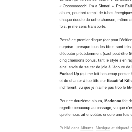
« Ooooooooooh! I’m a Sinner! ». Pour
Fall
album, pourtant rempli de tubes énergiques
chaque écoute de cette chanson, même si 
fois, je me sens transporté.
Passé ce premier disque (car pour l’éditi
surprise : presque tous les titres sont trè
d’écouter précédemment (sauf peut-être
G
cinq chansons bonus, tant le style s’en rap
ainsi envie de sauter de joie à l’écoute de
Fucked Up
(qui me fait beaucoup penser
et de chanter à tue-tête sur
Beautiful Kill
indifférent, vu que je n’aime pas trop le tit
Pour ce douzième album,
Madonna
fait d
regrette beaucoup au passage, vu que c’est
qu’elle nous ait envoûtés encore une fois et
Publié dans
Albums
,
Musique
et étiqueté