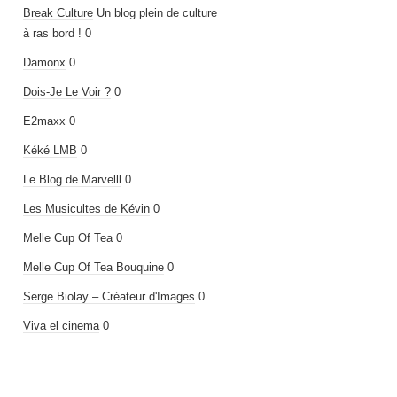
Break Culture
Un blog plein de culture
à ras bord ! 0
Damonx
0
Dois-Je Le Voir ?
0
E2maxx
0
Kéké LMB
0
Le Blog de Marvelll
0
Les Musicultes de Kévin
0
Melle Cup Of Tea
0
Melle Cup Of Tea Bouquine
0
Serge Biolay – Créateur d'Images
0
Viva el cinema
0