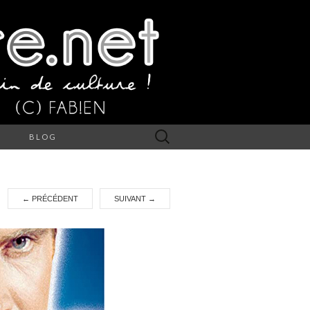
Rechercher :
S
BLOG
←
PRÉCÉDENT
SUIVANT
→