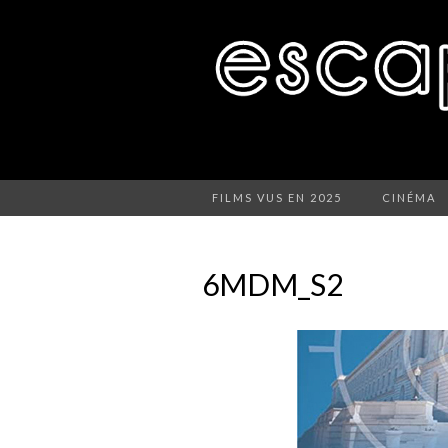
FILMS VUS EN 2025
CINÉMA
6MDM_S2